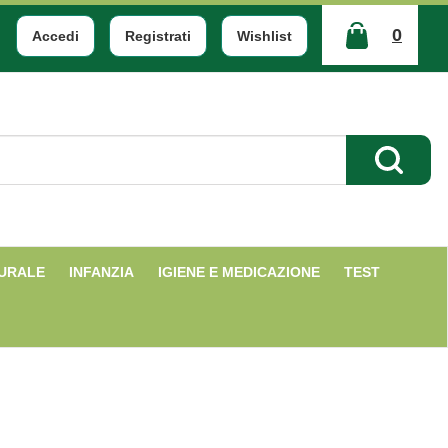
0
Accedi
Registrati
Wishlist
ARTICOLI
INSERITI
Cerca Pr
TURALE
INFANZIA
IGIENE E MEDICAZIONE
TEST
L