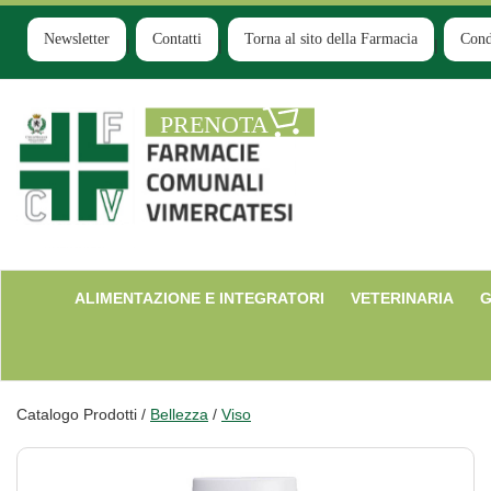
Passa
al
Newsletter
Contatti
Torna al sito della Farmacia
Cond
contenuto
principale
Farmacia
Comunale
Ruginello
ALIMENTAZIONE E INTEGRATORI
VETERINARIA
G
Catalogo Prodotti /
Bellezza
/
Viso