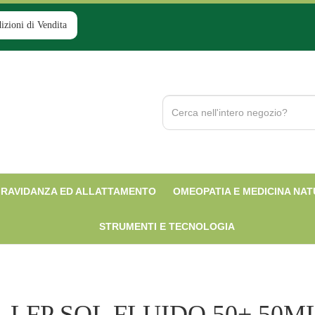
izioni di Vendita
Cerca
Prodotto
RAVIDANZA ED ALLATTAMENTO
OMEOPATIA E MEDICINA NA
STRUMENTI E TECNOLOGIA
LFP SOL FLUIDO 50+ 50M