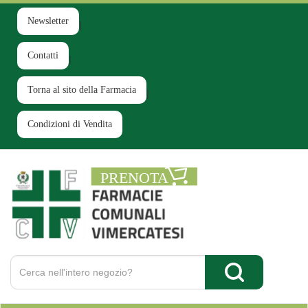
Passa
al
Newsletter
contenuto
principale
Contatti
Torna al sito della Farmacia
Condizioni di Vendita
Farmacia
Comunale
Ruginello
Cerca
Prodotto
Cerca Prodotto