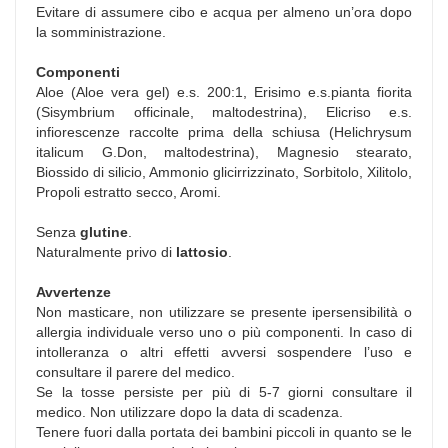
Evitare di assumere cibo e acqua per almeno un’ora dopo
la somministrazione.
Componenti
Aloe (Aloe vera gel) e.s. 200:1, Erisimo e.s.pianta fiorita
(Sisymbrium officinale, maltodestrina), Elicriso e.s.
infiorescenze raccolte prima della schiusa (Helichrysum
italicum G.Don, maltodestrina), Magnesio stearato,
Biossido di silicio, Ammonio glicirrizzinato, Sorbitolo, Xilitolo,
Propoli estratto secco, Aromi.
Senza
glutine
.
Naturalmente privo di
lattosio
.
Avvertenze
Non masticare, non utilizzare se presente ipersensibilità o
allergia individuale verso uno o più componenti. In caso di
intolleranza o altri effetti avversi sospendere l’uso e
consultare il parere del medico.
Se la tosse persiste per più di 5-7 giorni consultare il
medico. Non utilizzare dopo la data di scadenza.
Tenere fuori dalla portata dei bambini piccoli in quanto se le