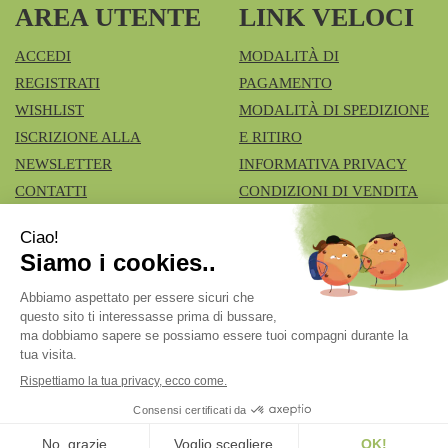
AREA UTENTE
LINK VELOCI
ACCEDI
MODALITÀ DI
REGISTRATI
PAGAMENTO
WISHLIST
MODALITÀ DI SPEDIZIONE
ISCRIZIONE ALLA
E RITIRO
NEWSLETTER
INFORMATIVA PRIVACY
CONTATTI
CONDIZIONI DI VENDITA
COOKIE POLICY
Azienda Speciale Farmacie Comunali Vimercatesi
- Don
Lualdi, 6 - Ruginello 20871 Vimercate (MB)
fcia.vimercate1@tiscali.it
|
Tel.: 039668100
| P.Iva:
02211980962 | Numero R.E.A.: Rea MB – 1545327
Powered by
Prenofa
Web Design
Fulcri srl