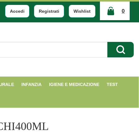
0
Accedi
Registrati
Wishlist
ARTICOLI
INSERITI
Cerca Pr
TURALE
INFANZIA
IGIENE E MEDICAZIONE
TEST
CHI400ML