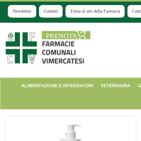
Passa
al
Newsletter
Contatti
Torna al sito della Farmacia
Cond
contenuto
principale
Farmacia
Comunale
Ruginello
ALIMENTAZIONE E INTEGRATORI
VETERINARIA
G