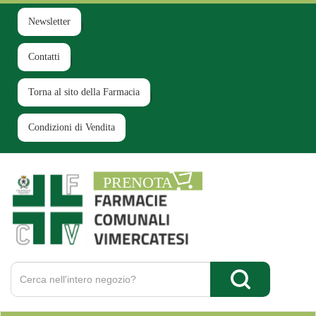
Passa
al
Newsletter
contenuto
principale
Contatti
Torna al sito della Farmacia
Condizioni di Vendita
Farmacia
Comunale
Ruginello
Cerca
Prodotto
Cerca Prodotto