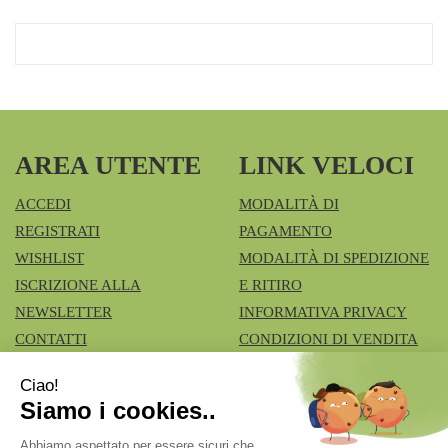
AREA UTENTE
LINK VELOCI
ACCEDI
MODALITÀ DI
REGISTRATI
PAGAMENTO
WISHLIST
MODALITÀ DI SPEDIZIONE
ISCRIZIONE ALLA
E RITIRO
NEWSLETTER
INFORMATIVA PRIVACY
CONTATTI
CONDIZIONI DI VENDITA
COOKIE POLICY
Azienda Speciale Farmacie Comunali Vimercatesi
- Don