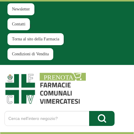
Passa
al
Newsletter
contenuto
principale
Contatti
Torna al sito della Farmacia
Condizioni di Vendita
Farmacia
Comunale
Ruginello
Cerca
Prodotto
Cerca Prodotto