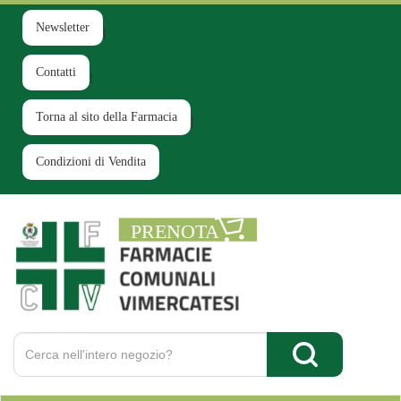
Passa
al
Newsletter
contenuto
principale
Contatti
Torna al sito della Farmacia
Condizioni di Vendita
Farmacia
Comunale
Ruginello
Cerca
Prodotto
Cerca Prodotto