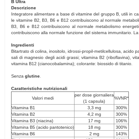
B Ultra
Descrizione
Integratore alimentare a base di vitamine del gruppo B, utili in cas
le vitamine B2, B3, B6 e B12 contribuiscono al normale metaboli
B3, B6 e B12 contribuiscono al normale metabolismo energetic
contribuiscono alla normale funzione del sistema immunitario. La
Ingredienti
Bitartrato di colina, inositolo, idrossi-propil-metilcellulosa, acido
sali di magnesio degli acidi grassi; vitamina B2 (riboflavina), vit
vitamina B12 (cianocobalamina); colorante: biossido di titanio.
Senza
glutine
.
Caratteristiche nutrizionali
per dose giornaliera
Valori medi
%VNR*
(1 capsula)
Vitamina B1
3,3 mg
300%
Vitamina B2
4,2 mg
300%
Vitamina B3 (niacina)
17 mg
106%
Vitamina B5 (acido pantotenico)
18 mg
300%
Vitamina B6
2 mg
143%