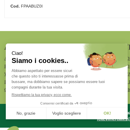
Cod.
FPAABUZ0I
AREA UTENTE
LINK V
ACCEDI
MODALITÀ D
REGISTRATI
MODALITÀ DI
WISHLIST
INFORMATIV
ISCRIZIONE ALLA NEWSLETTER
CONDIZIONI 
CONTATTI
COOKIE POL
Azienda Specia
fcia.vimercate1@t