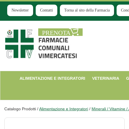
Passa
al
Newsletter
Contatti
Torna al sito della Farmacia
Cond
contenuto
principale
Farmacia
Comunale
Ruginello
ALIMENTAZIONE E INTEGRATORI
VETERINARIA
G
Catalogo Prodotti /
Alimentazione e Integratori
/
Minerali / Vitamine /