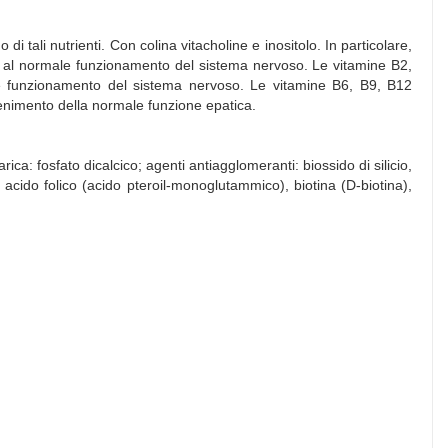
i tali nutrienti. Con colina vitacholine e inositolo. In particolare,
 e al normale funzionamento del sistema nervoso. Le vitamine B2,
le funzionamento del sistema nervoso. Le vitamine B6, B9, B12
enimento della normale funzione epatica.
rica: fosfato dicalcico; agenti antiagglomeranti: biossido di silicio,
), acido folico (acido pteroil-monoglutammico), biotina (D-biotina),