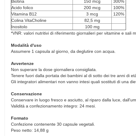
Biotina
150 mcg
300%
Acido folico
200 mcg
100%
Vitamina B12
3 mcg
120%
Colina VitaCholine
82,5 mg
Inositolo
100 mg
*VNR: valori nutritivi di riferimento giornalieri per vitamine e sali
Modalità d'uso
Assumere 1 capsula al giorno, da deglutire con acqua.
Avvertenze
Non superare la dose giornaliera consigliata.
Tenere fuori dalla portata dei bambini al di sotto dei tre anni di et
Gli integratori alimentari non vanno intesi quali sostituti di una die
Conservazione
Conservare in luogo fresco e asciutto, al riparo dalla luce, dall'umi
Validità a confezionamento integro: 24 mesi.
Formato
Confezione contenente 30 capsule vegetali.
Peso netto: 14,88 g