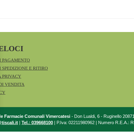
ELOCI
I PAGAMENTO
 SPEDIZIONE E RITIRO
A PRIVACY
DI VENDITA
ICY
le Farmacie Comunali Vimercatesi
- Don Lualdi, 6 - Ruginello 208
iscali.it
|
Tel.: 039668100
| P.Iva: 02211980962 | Numero R.E.A.: 