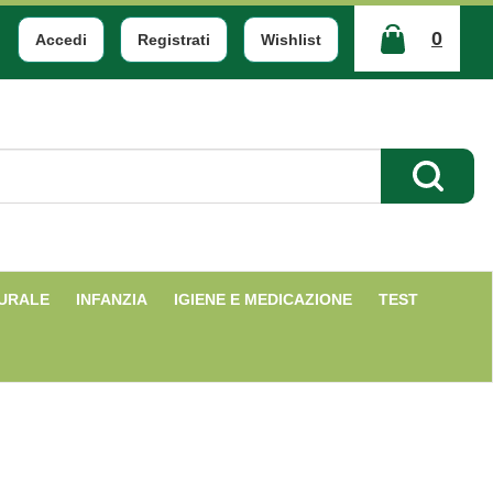
0
Accedi
Registrati
Wishlist
ARTICOLI
INSERITI
Cerca Pr
TURALE
INFANZIA
IGIENE E MEDICAZIONE
TEST