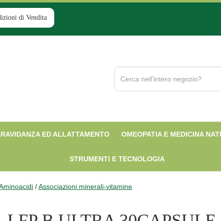
izioni di Vendita
Cerca
Prodotto
RAVIDANZA ED ALLATTAMENTO
OMEOPATIA E MEDICINA NA
STRUMENTI E TECNOLOGIA
 Aminoacidi
/
Associazioni minerali-vitamine
LFP B ULTRA 30CAPSULE