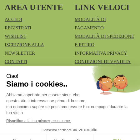
AREA UTENTE
LINK VELOCI
ACCEDI
MODALITÀ DI
REGISTRATI
PAGAMENTO
WISHLIST
MODALITÀ DI SPEDIZIONE
ISCRIZIONE ALLA
E RITIRO
NEWSLETTER
INFORMATIVA PRIVACY
CONTATTI
CONDIZIONI DI VENDITA
COOKIE POLICY
Azienda Speciale Farmacie Comunali Vimercatesi
- Don
Lualdi, 6 - Ruginello 20871 Vimercate (MB)
fcia.vimercate1@tiscali.it
|
Tel.: 039668100
| P.Iva:
02211980962 | Numero R.E.A.: Rea MB – 1545327
Powered by
Prenofa
Web Design
Fulcri srl