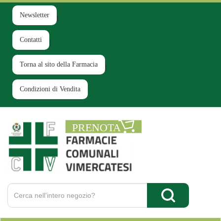
Passa
al
Newsletter
contenuto
principale
Contatti
Torna al sito della Farmacia
Condizioni di Vendita
Farmacia
Comunale
Ruginello
Cerca
Prodotto
Cerca Prodotto