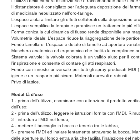
L’utilizzo della camera distanziatrice è raccomandato dalle Linee 
Il distanziatore è consigliato per l’adeguata deposizione del farma
di medicinale nebulizzato nell’oro-faringe.
L’espace aiuta a limitare gli effetti collaterali della deposizione o
L’espace semplifica la terapia e garantisce un trattamento più effi
Forma conica la cui dinamica di flusso rende disponibile una ma
Volumetria ideale: L’espace riduce la riaggregazione delle partice
Fondo lamellare: L’espace è dotato di lamelle ad apertura variabile
Maschera anatomica ed ergonomica che facilita la compliance anc
Sistema valvole: la valvola colorata è un valido aiuto per il con
l’inspirazione e consente di contare gli atti respiratori.
Fondo con innesto universale per tutti gli spray predosati MDI (M
igiene e un trasporto più sicuro. Materiali durevoli e robusti.
Privo di lattice.
Modalità d'uso
1 - prima dell’utilizzo, esaminare con attenzione il prodotto ve
dell’uso;
2 - prima dell’utilizzo, leggere le istruzioni fornite con l’MDI. Rim
3 - introdurre l’MDI nel fondo;
4 - mettere il boccaglio in bocca e tenerlo tra le labbra;
5 - premere l’MDI ed inalare lentamente attraverso la bocca. Mant
dalle aperture sul fondo entra aria che facilita l’inalazione del neb