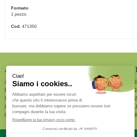
Formato
1 pezzo.
Cod.
471350
AREA UTENTE
LINK V
ACCEDI
MODALITÀ D
REGISTRATI
MODALITÀ DI
WISHLIST
INFORMATIV
ISCRIZIONE ALLA NEWSLETTER
CONDIZIONI 
CONTATTI
COOKIE POL