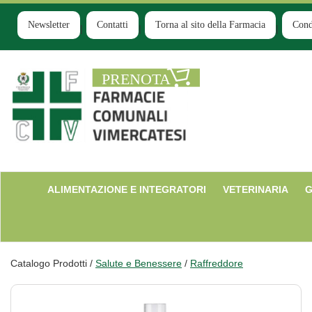
Passa
al
Newsletter
Contatti
Torna al sito della Farmacia
Cond
contenuto
principale
Farmacia
Comunale
Ruginello
ALIMENTAZIONE E INTEGRATORI
VETERINARIA
G
Catalogo Prodotti /
Salute e Benessere
/
Raffreddore