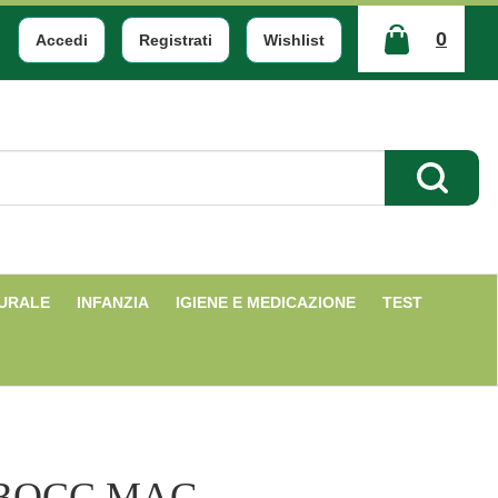
0
Accedi
Registrati
Wishlist
ARTICOLI
INSERITI
Cerca Pr
TURALE
INFANZIA
IGIENE E MEDICAZIONE
TEST
/BOCC MAG