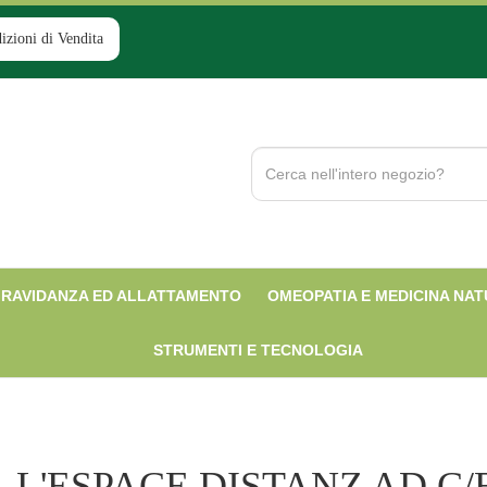
izioni di Vendita
Cerca
Prodotto
RAVIDANZA ED ALLATTAMENTO
OMEOPATIA E MEDICINA NA
STRUMENTI E TECNOLOGIA
L'ESPACE DISTANZ AD C