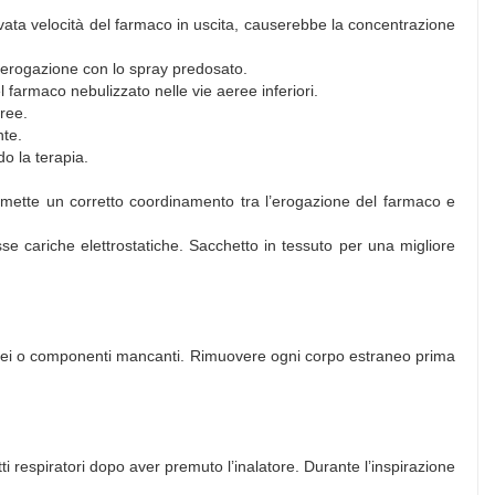
elevata velocità del farmaco in uscita, causerebbe la concentrazione
e l’erogazione con lo spray predosato.
l farmaco nebulizzato nelle vie aeree inferiori.
ree.
nte.
do la terapia.
 permette un corretto coordinamento tra l’erogazione del farmaco e
sse cariche elettrostatiche. Sacchetto in tessuto per una migliore
tranei o componenti mancanti. Rimuovere ogni corpo estraneo prima
 respiratori dopo aver premuto l’inalatore. Durante l’inspirazione