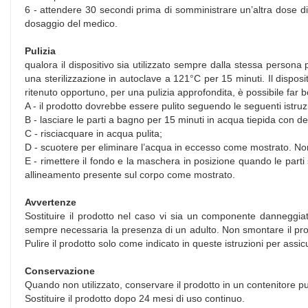
6 - attendere 30 secondi prima di somministrare un’altra dose di 
dosaggio del medico.
Pulizia
qualora il dispositivo sia utilizzato sempre dalla stessa persona p
una sterilizzazione in autoclave a 121°C per 15 minuti. Il disposi
ritenuto opportuno, per una pulizia approfondita, è possibile far bol
A - il prodotto dovrebbe essere pulito seguendo le seguenti istru
B - lasciare le parti a bagno per 15 minuti in acqua tiepida con d
C - risciacquare in acqua pulita;
D - scuotere per eliminare l’acqua in eccesso come mostrato. Non ut
E - rimettere il fondo e la maschera in posizione quando le part
allineamento presente sul corpo come mostrato.
Avvertenze
Sostituire il prodotto nel caso vi sia un componente danneggiat
sempre necessaria la presenza di un adulto. Non smontare il prodott
Pulire il prodotto solo come indicato in queste istruzioni per assic
Conservazione
Quando non utilizzato, conservare il prodotto in un contenitore pul
Sostituire il prodotto dopo 24 mesi di uso continuo.