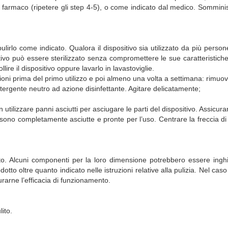
farmaco (ripetere gli step 4-5), o come indicato dal medico. Somminist
ulirlo come indicato. Qualora il dispositivo sia utilizzato da più person
tivo può essere sterilizzato senza compromettere le sue caratteristiche
lire il dispositivo oppure lavarlo in lavastoviglie.
zioni prima del primo utilizzo e poi almeno una volta a settimana: rimu
etergente neutro ad azione disinfettante. Agitare delicatamente;
ilizzare panni asciutti per asciugare le parti del dispositivo. Assicurar
i sono completamente asciutte e pronte per l’uso. Centrare la freccia d
o. Alcuni componenti per la loro dimensione potrebbero essere inghiot
o oltre quanto indicato nelle istruzioni relative alla pulizia. Nel caso 
urarne l’efficacia di funzionamento.
ito.