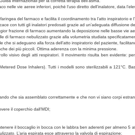
Guida internazionali per la corretta terapia dell’asma.
co nelle vie aeree inferiori, poiché l’uso diretto dell’inalatore, data l’
rofaringea del farmaco e facilita il coordinamento tra l’atto inspiratorio 
cace con tutti gli inalatori predosati grazie ad un’adeguata diffusione de
ggior frazione di farmaco aumentando la deposizione nelle basse vie ae
lle di farmaco nebulizzato grazie alla volumetria studiata specificatame
 che si adeguano alla forza dell’atto inspiratorio del paziente, facilitan
he dei più piccoli. Ottima aderenza con la minima pressione.
trollo visivo degli atti respiratori. Il movimento risulta ben evidente:
etered Dose Inhalers). Tutti i modelli sono sterilizzabili a 121°C. Ba
rificando che sia assemblato correttamente e che non vi siano corpi es
uovere il coperchio dall’MDI;
enere il boccaglio in bocca con le labbra ben aderenti per almeno 5 atti
ulizzato. L’aria espirata esce attraverso la valvola di espirazione;