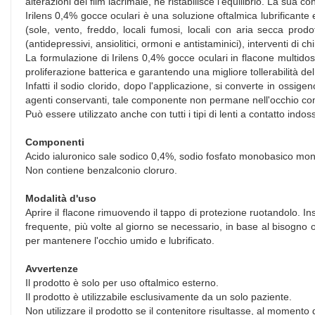
alterazioni del film lacrimale, ne ristabilisce l'equilibrio. La s
Irilens 0,4% gocce oculari è una soluzione oftalmica lubrificante e 
(sole, vento, freddo, locali fumosi, locali con aria secca prod
(antidepressivi, ansiolitici, ormoni e antistaminici), interventi di ch
La formulazione di Irilens 0,4% gocce oculari in flacone multidos
proliferazione batterica e garantendo una migliore tollerabilità d
Infatti il sodio clorido, dopo l'applicazione, si converte in ossig
agenti conservanti, tale componente non permane nell'occhio come 
Può essere utilizzato anche con tutti i tipi di lenti a contatto indos
Componenti
Acido ialuronico sale sodico 0,4%, sodio fosfato monobasico monoi
Non contiene benzalconio cloruro.
Modalità d'uso
Aprire il flacone rimuovendo il tappo di protezione ruotandolo. 
frequente, più volte al giorno se necessario, in base al bisogno o
per mantenere l'occhio umido e lubrificato.
Avvertenze
Il prodotto è solo per uso oftalmico esterno.
Il prodotto è utilizzabile esclusivamente da un solo paziente.
Non utilizzare il prodotto se il contenitore risultasse, al moment