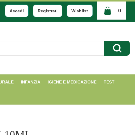
0
Accedi
Registrati
Wishlist
ARTICOLI
INSERITI
Cerca Pr
TURALE
INFANZIA
IGIENE E MEDICAZIONE
TEST
I 10ML