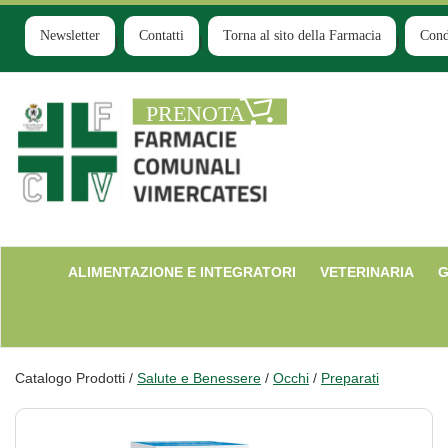
Passa
al
Newsletter
Contatti
Torna al sito della Farmacia
Cond
contenuto
principale
Farmacia
Comunale
Ruginello
ALIMENTAZIONE E INTEGRATORI
VETERINARIA
G
Catalogo Prodotti /
Salute e Benessere
/
Occhi
/
Preparati