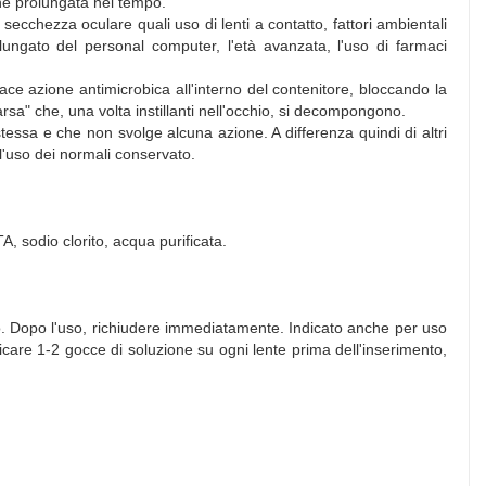
one prolungata nel tempo.
a secchezza oculare quali uso di lenti a contatto, fattori ambientali
olungato del personal computer, l'età avanzata, l'uso di farmaci
ace azione antimicrobica all'interno del contenitore, bloccando la
rsa" che, una volta instillanti nell'occhio, si decompongono.
 stessa e che non svolge alcuna azione. A differenza quindi di altri
l'uso dei normali conservato.
, sodio clorito, acqua purificata.
no. Dopo l'uso, richiudere immediatamente. Indicato anche per uso
licare 1-2 gocce di soluzione su ogni lente prima dell'inserimento,