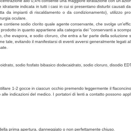
ua concentrazione allo 0,4% consente una maggiore idratazione con un'azi
idratante indicata in tutti i casi in cui si presentano disturbi causati d
otta da impianti di riscaldamento o da condizionamento), utilizzo pr
irurgia oculare.
e contiene sodio clorito quale agente conservante, che svolge un'effic
el prodotto in quanto appartiene alla categoria dei "conservanti a scompa
eno, che evapora, e sodio cloruro, che entra a far parte della soluzione
tale, evitando il manifestarsi di eventi avversi generalmente legati al
sate.
drato, sodio fosfato bibasico dodecaidrato, sodio cloruro, disodio EDTA
Instillare 1-2 gocce in ciascun occhio premendo leggermente il flaconci
 alle indicazioni del medico. I portatori di lenti a contatto possono app
o della prima apertura, danneggiato o non perfettamente chiuso.