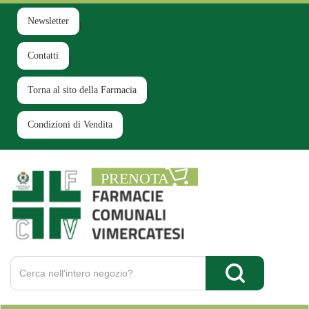
Passa
al
Newsletter
contenuto
principale
Contatti
Torna al sito della Farmacia
Condizioni di Vendita
Farmacia
Comunale
Ruginello
Cerca
Prodotto
Cerca Prodotto