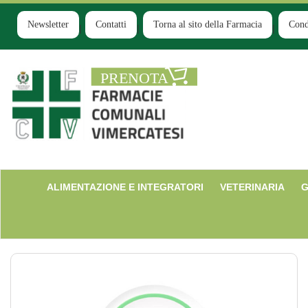
Passa
al
Newsletter
Contatti
Torna al sito della Farmacia
Cond
contenuto
principale
Farmacia
Comunale
Ruginello
ALIMENTAZIONE E INTEGRATORI
VETERINARIA
G