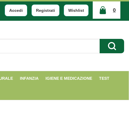
0
Accedi
Registrati
Wishlist
ARTICOLI
INSERITI
Cerca Pr
TURALE
INFANZIA
IGIENE E MEDICAZIONE
TEST