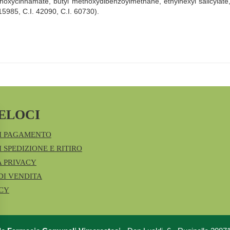
hoxycinnamate, butyl methoxydibenzoylmethane, ethylhexyl salicylate,
 15985, C.I. 42090, C.I. 60730).
ELOCI
I PAGAMENTO
 SPEDIZIONE E RITIRO
A PRIVACY
DI VENDITA
ICY