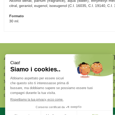
Alcohol denat, parfum (fragrance), aqua (water), ethylhexyl met
citral, geraniol, eugenol, isoeugenol (C.I. 16035, C.I. 19140, C.I.
Formato
30 ml.
AREA UTENTE
LINK V
ACCEDI
MODALITÀ D
REGISTRATI
MODALITÀ DI
WISHLIST
INFORMATIV
ISCRIZIONE ALLA NEWSLETTER
CONDIZIONI 
CONTATTI
COOKIE POL