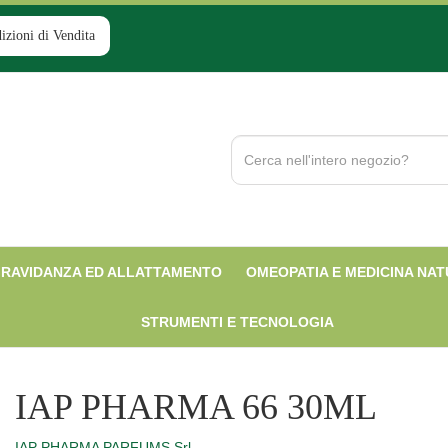
izioni di Vendita
Cerca
Prodotto
RAVIDANZA ED ALLATTAMENTO
OMEOPATIA E MEDICINA NA
STRUMENTI E TECNOLOGIA
IAP PHARMA 66 30ML
IAP PHARMA PARFUMS Srl