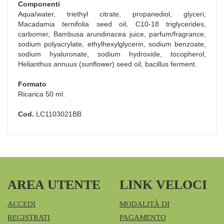
Componenti
Aqua/water, triethyl citrate, propanediol, glyceri,
Macadamia ternifolia seed oil, C10-18 triglycerides,
carbomer, Bambusa arundinacea juice, parfum/fragrance,
sodium polyacrylate, ethylhexylglycerin, sodium benzoate,
sodium hyaluronate, sodium hydroxide, tocopherol,
Helianthus annuus (sunflower) seed oil, bacillus ferment.
Formato
Ricarica 50 ml.
Cod.
LC1103021BB
AREA UTENTE
LINK VELOCI
ACCEDI
MODALITÀ DI
REGISTRATI
PAGAMENTO