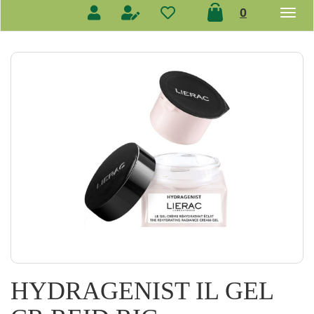
prodotti
0
inseriti
HYDRAGENIST IL GEL