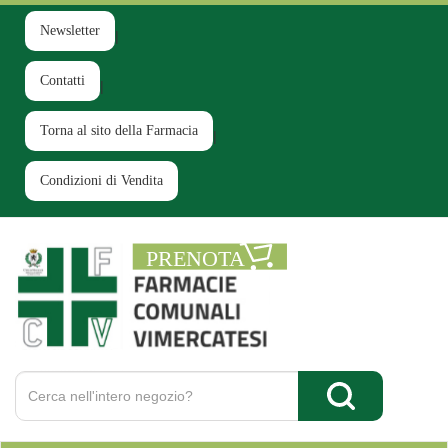
Passa
al
Newsletter
contenuto
principale
Contatti
Torna al sito della Farmacia
Condizioni di Vendita
Farmacia
Comunale
Ruginello
Cerca
Prodotto
Cerca Prodotto