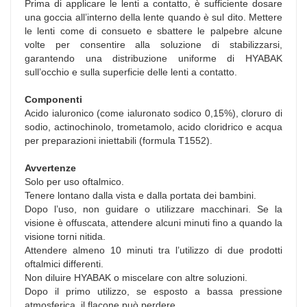
Prima di applicare le lenti a contatto, è sufficiente dosare
una goccia all’interno della lente quando è sul dito. Mettere
le lenti come di consueto e sbattere le palpebre alcune
volte per consentire alla soluzione di stabilizzarsi,
garantendo una distribuzione uniforme di HYABAK
sull’occhio e sulla superficie delle lenti a contatto.
Componenti
Acido ialuronico (come ialuronato sodico 0,15%), cloruro di
sodio, actinochinolo, trometamolo, acido cloridrico e acqua
per preparazioni iniettabili (formula T1552).
Avvertenze
Solo per uso oftalmico.
Tenere lontano dalla vista e dalla portata dei bambini.
Dopo l’uso, non guidare o utilizzare macchinari. Se la
visione è offuscata, attendere alcuni minuti fino a quando la
visione torni nitida.
Attendere almeno 10 minuti tra l’utilizzo di due prodotti
oftalmici differenti.
Non diluire HYABAK o miscelare con altre soluzioni.
Dopo il primo utilizzo, se esposto a bassa pressione
atmosferica, il flacone può perdere.