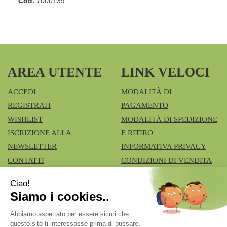
Cod.
7000139
AREA UTENTE
LINK VELOCI
ACCEDI
MODALITÀ DI
REGISTRATI
PAGAMENTO
WISHLIST
MODALITÀ DI SPEDIZIONE
ISCRIZIONE ALLA
E RITIRO
NEWSLETTER
INFORMATIVA PRIVACY
CONTATTI
CONDIZIONI DI VENDITA
COOKIE POLICY
Azienda Speciale Farmacie Comunali Vimercatesi
- Don
Lualdi, 6 - Ruginello 20871 Vimercate (MB)