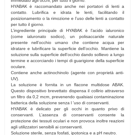
immediato agli occhi, per tutto il giorno.
HYABAK è raccomandato anche nei portatori di lenti a
contatto. Lubrifica e idrata le lenti, facilitando il
posizionamento o la rimozione e l’uso delle lenti a contatto
per tutto il giorno.
L’ingrediente principale di HYABAK è l’acido ialuronico
(come ialuronato sodico), un polisaccaride naturale
presente nell’occhio umano che contiene acqua per
idratare e lubrificare la superficie dell’occhio. Mantiene la
soluzione sulla superficie dell’occhio dando sollievo a lungo
termine e accorciando i tempi di guarigione della superficie
oculare.
Contiene anche actinochinolo (agente con proprietà anti-
UV).
La soluzione è fornita in un flacone multidose ABAK.
Questo dispositivo brevettato dispensa il collirio attraverso
un filtro da 0,2 mcm, prevenendo qualsiasi contaminazione
batterica della soluzione senza l 'uso di conservanti.
HYABAK è delicato per gli occhi in quanto privo di
conservanti. L’assenza di conservanti consente la
protezione dei tessuti oculari e non provoca inoltre reazioni
agli utilizzatori sensibili ai conservanti.
Soluzione sterile, senza fosfati, ipotonica e a pH neutro.