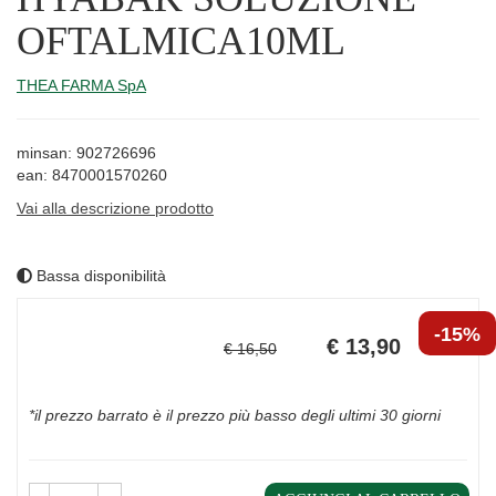
OFTALMICA10ML
THEA FARMA SpA
minsan: 902726696
ean: 8470001570260
Vai alla descrizione prodotto
Bassa disponibilità
Sconto
Prezzo
15%
del
scontato
€ 13,90
€ 16,50
*il prezzo barrato è il prezzo più basso degli ultimi 30 giorni