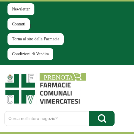
Passa
al
Newsletter
contenuto
principale
Contatti
Torna al sito della Farmacia
Condizioni di Vendita
Farmacia
Comunale
Ruginello
Cerca
Prodotto
Cerca Prodotto