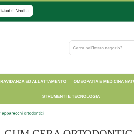
izioni di Vendita
Cerca
Prodotto
RAVIDANZA ED ALLATTAMENTO
OMEOPATIA E MEDICINA NA
STRUMENTI E TECNOLOGIA
 apparecchi ortodontici
GUM CERA ORTODONTIC