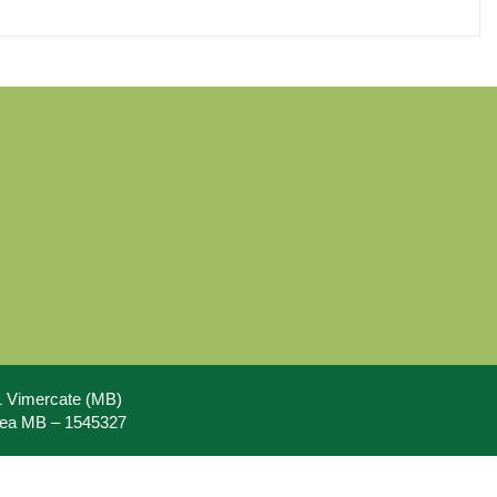
71 Vimercate (MB)
Rea MB – 1545327