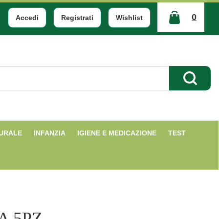
0
Accedi
Registrati
Wishlist
ARTICOLI
INSERITI
Cerca Pr
TURALE
INFANZIA
IGIENE E MEDICAZIONE
TEST
A 5PZ