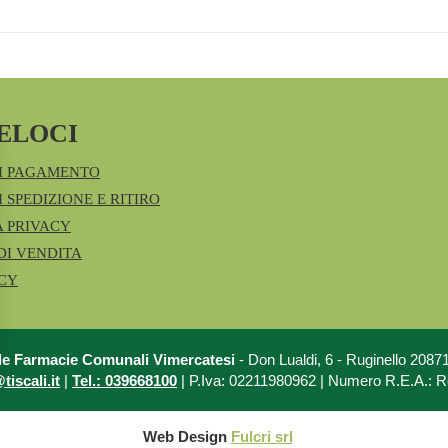
ELOCI
I PAGAMENTO
 SPEDIZIONE E RITIRO
A PRIVACY
DI VENDITA
ICY
le Farmacie Comunali Vimercatesi
- Don Lualdi, 6 - Ruginello 208
iscali.it
|
Tel.: 039668100
| P.Iva: 02211980962 | Numero R.E.A.: 
Web Design
Fulcri srl