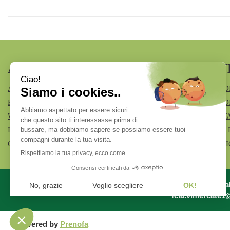
AREA UTENTE
LINK V
ACCEDI
MODALITÀ D
REGISTRATI
MODALITÀ DI
WISHLIST
INFORMATIV
ISCRIZIONE ALLA NEWSLETTER
CONDIZIONI 
CONTATTI
COOKIE POL
Azienda Specia
fcia.vimercate1@t
Powered by
Prenofa