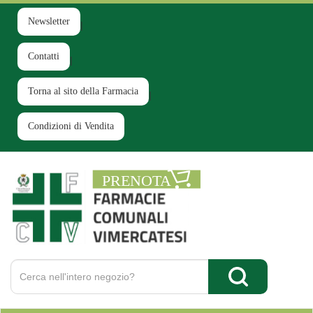
Passa
al
Newsletter
contenuto
principale
Contatti
Torna al sito della Farmacia
Condizioni di Vendita
Farmacia
Comunale
Ruginello
Cerca
Prodotto
Cerca Prodotto