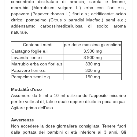
concentrato disidratato di arancia, carota e limone,
marrubio (Marrubium vulgare L.) erba con fiori e.s.,
papavero (Papaver rhoeas L.) fiori e.s.; acidificante: acido
citrico; pompelmo (Citrus x paradisi Macfad.) semi e.g.;
addensante: carbossimetilcellulosa di sodio; aroma
naturale.
Contenuti medi
per dose massima giornaliera
Castagno foglie e.i.
3.900 mg
Lavanda fiori e.i.
3.900 mg
Marrubio erba con fiori e.s.
330 mg
Papavero fiori e.s.
300 mg
Pompelmo semi e.g.
150 mg
Modalità d'uso
Assumere da 5 ml a 10 ml utilizzando l’apposito misurino
per tre volte al dì, tale e quale oppure diluito in poca acqua.
Agitare prima dell'uso.
Avvertenze
Non eccedere la dose giornaliera consigliata. Tenere fuori
dalla portata dei bambini di età inferiore ai 3 anni. Gli