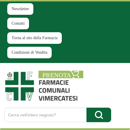
Passa
al
Newsletter
contenuto
principale
Contatti
Torna al sito della Farmacia
Condizioni di Vendita
Farmacia
Comunale
Ruginello
Cerca
Prodotto
Cerca Prodotto