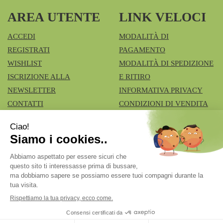
AREA UTENTE
LINK VELOCI
ACCEDI
MODALITÀ DI
REGISTRATI
PAGAMENTO
WISHLIST
MODALITÀ DI SPEDIZIONE
ISCRIZIONE ALLA
E RITIRO
NEWSLETTER
INFORMATIVA PRIVACY
CONTATTI
CONDIZIONI DI VENDITA
COOKIE POLICY
Azienda Speciale Farmacie Comunali Vimercatesi
- Don
Lualdi, 6 - Ruginello 20871 Vimercate (MB)
fcia.vimercate1@tiscali.it
|
Tel.: 039668100
| P.Iva:
02211980962 | Numero R.E.A.: Rea MB – 1545327
Powered by
Prenofa