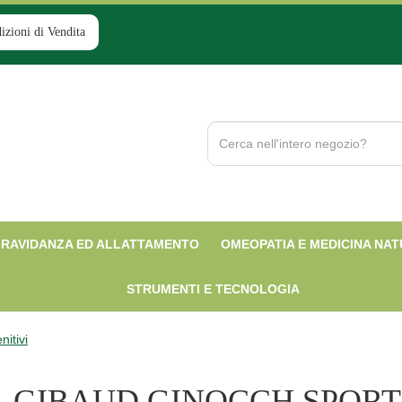
izioni di Vendita
Cerca
Prodotto
RAVIDANZA ED ALLATTAMENTO
OMEOPATIA E MEDICINA NA
STRUMENTI E TECNOLOGIA
nitivi
GIBAUD GINOCCH SPORT