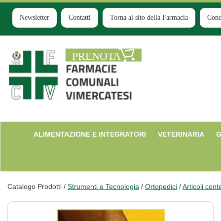
Passa
al
Newsletter
Contatti
Torna al sito della Farmacia
Cond
contenuto
principale
Farmacia
Comunale
Ruginello
ALIMENTAZIONE E INTEGRATORI
VETERINARIA
G
Catalogo Prodotti /
Strumenti e Tecnologia
/
Ortopedici
/
Articoli conte