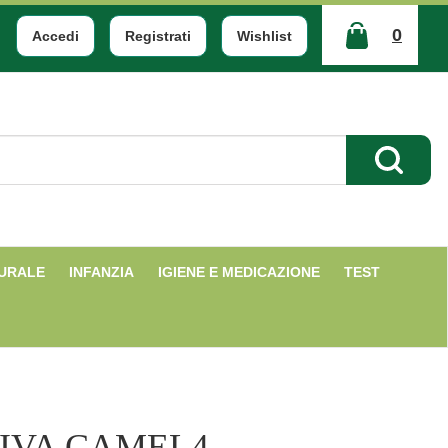
0
Accedi
Registrati
Wishlist
ARTICOLI
INSERITI
Cerca Pr
TURALE
INFANZIA
IGIENE E MEDICAZIONE
TEST
IVA CAMEL4