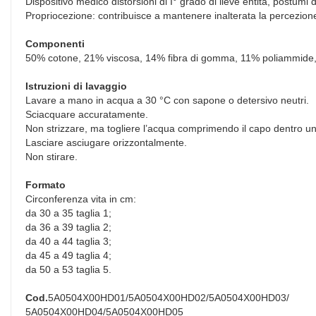
Dispositivo medico distorsioni di I° grado di lieve entità, postumi d
Propriocezione: contribuisce a mantenere inalterata la percezione
Componenti
50% cotone, 21% viscosa, 14% fibra di gomma, 11% poliammide,
Istruzioni di lavaggio
Lavare a mano in acqua a 30 °C con sapone o detersivo neutri.
Sciacquare accuratamente.
Non strizzare, ma togliere l’acqua comprimendo il capo dentro 
Lasciare asciugare orizzontalmente.
Non stirare.
Formato
Circonferenza vita in cm:
da 30 a 35 taglia 1;
da 36 a 39 taglia 2;
da 40 a 44 taglia 3;
da 45 a 49 taglia 4;
da 50 a 53 taglia 5.
Cod.
5A0504X00HD01/5A0504X00HD02/5A0504X00HD03/
5A0504X00HD04/5A0504X00HD05