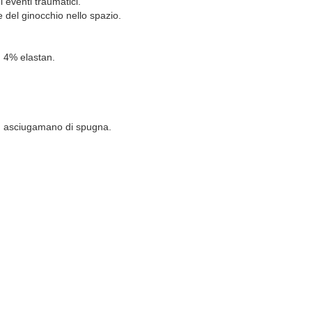
i eventi traumatici.
 del ginocchio nello spazio.
 4% elastan.
un asciugamano di spugna.