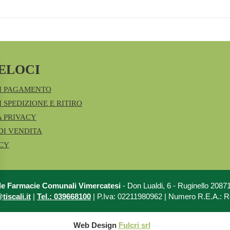
ELOCI
I PAGAMENTO
 SPEDIZIONE E RITIRO
A PRIVACY
DI VENDITA
ICY
le Farmacie Comunali Vimercatesi
- Don Lualdi, 6 - Ruginello 208
iscali.it
|
Tel.: 039668100
| P.Iva: 02211980962 | Numero R.E.A.: 
Web Design
Fulcri srl