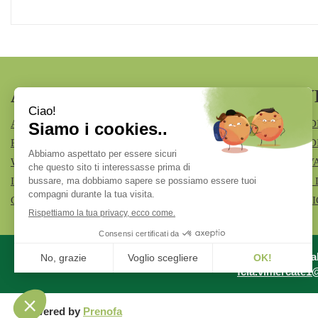
AREA UTENTE
LINK V
ACCEDI
MODALITÀ D
REGISTRATI
MODALITÀ DI
WISHLIST
INFORMATIV
ISCRIZIONE ALLA NEWSLETTER
CONDIZIONI 
CONTATTI
COOKIE POL
Azienda Specia
fcia.vimercate1@t
Powered by
Prenofa