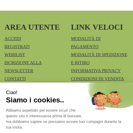
AREA UTENTE
LINK VELOCI
ACCEDI
MODALITÀ DI
REGISTRATI
PAGAMENTO
WISHLIST
MODALITÀ DI SPEDIZIONE
ISCRIZIONE ALLA
E RITIRO
NEWSLETTER
INFORMATIVA PRIVACY
CONTATTI
CONDIZIONI DI VENDITA
COOKIE POLICY
Azienda Speciale Farmacie Comunali Vimercatesi
- Don
Lualdi, 6 - Ruginello 20871 Vimercate (MB)
fcia.vimercate1@tiscali.it
|
Tel.: 039668100
| P.Iva:
02211980962 | Numero R.E.A.: Rea MB – 1545327