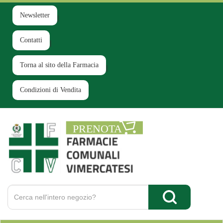
Passa
al
Newsletter
contenuto
principale
Contatti
Torna al sito della Farmacia
Condizioni di Vendita
Farmacia
Comunale
Ruginello
Cerca
Prodotto
Cerca Prodotto