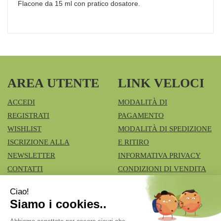
Flacone da 15 ml con pratico dosatore.
AREA UTENTE
LINK VELOCI
ACCEDI
MODALITÀ DI
REGISTRATI
PAGAMENTO
WISHLIST
MODALITÀ DI SPEDIZIONE
ISCRIZIONE ALLA
E RITIRO
NEWSLETTER
INFORMATIVA PRIVACY
CONTATTI
CONDIZIONI DI VENDITA
COOKIE POLICY