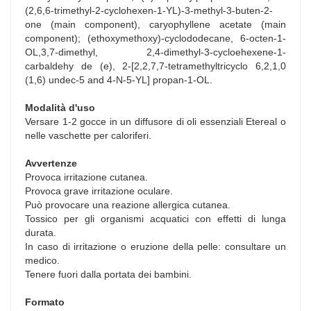
(2,6,6-trimethyl-2-cyclohexen-1-YL)-3-methyl-3-buten-2-
one (main component), caryophyllene acetate (main
component); (ethoxymethoxy)-cyclododecane, 6-octen-1-
OL,3,7-dimethyl, 2,4-dimethyl-3-cycloehexene-1-
carbaldehy de (e), 2-[2,2,7,7-tetramethyltricyclo 6,2,1,0
(1,6) undec-5 and 4-N-5-YL] propan-1-OL.
Modalità d'uso
Versare 1-2 gocce in un diffusore di oli essenziali Etereal o
nelle vaschette per caloriferi.
Avvertenze
Provoca irritazione cutanea.
Provoca grave irritazione oculare.
Può provocare una reazione allergica cutanea.
Tossico per gli organismi acquatici con effetti di lunga
durata.
In caso di irritazione o eruzione della pelle: consultare un
medico.
Tenere fuori dalla portata dei bambini.
Formato