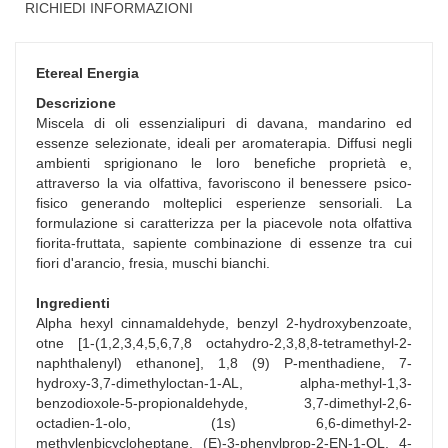
RICHIEDI INFORMAZIONI
Etereal Energia
Descrizione
Miscela di oli essenzialipuri di davana, mandarino ed
essenze selezionate, ideali per aromaterapia. Diffusi negli
ambienti sprigionano le loro benefiche proprietà e,
attraverso la via olfattiva, favoriscono il benessere psico-
fisico generando molteplici esperienze sensoriali. La
formulazione si caratterizza per la piacevole nota olfattiva
fiorita-fruttata, sapiente combinazione di essenze tra cui
fiori d'arancio, fresia, muschi bianchi.
Ingredienti
Alpha hexyl cinnamaldehyde, benzyl 2-hydroxybenzoate,
otne [1-(1,2,3,4,5,6,7,8 octahydro-2,3,8,8-tetramethyl-2-
naphthalenyl) ethanone], 1,8 (9) P-menthadiene, 7-
hydroxy-3,7-dimethyloctan-1-AL, alpha-methyl-1,3-
benzodioxole-5-propionaldehyde, 3,7-dimethyl-2,6-
octadien-1-olo, (1s) 6,6-dimethyl-2-
methylenbicycloheptane, (E)-3-phenylprop-2-EN-1-OL, 4-