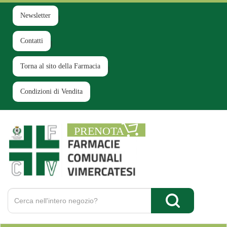
Passa
al
Newsletter
contenuto
principale
Contatti
Torna al sito della Farmacia
Condizioni di Vendita
Farmacia
Comunale
Ruginello
Cerca
Prodotto
Cerca Prodotto