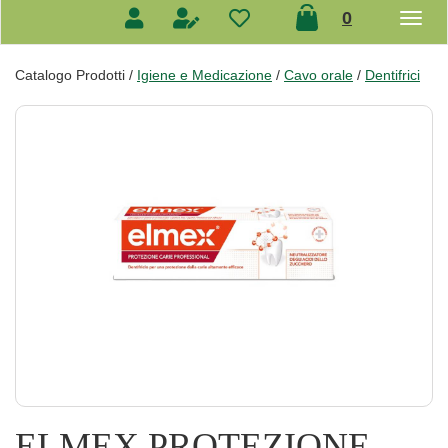
prodotti
0
inseriti
Catalogo Prodotti /
Igiene e Medicazione
/
Cavo orale
/
Dentifrici
ELMEX PROTEZIONE