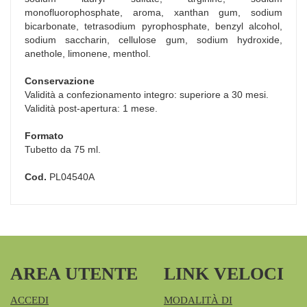
monofluorophosphate, aroma, xanthan gum, sodium
bicarbonate, tetrasodium pyrophosphate, benzyl alcohol,
sodium saccharin, cellulose gum, sodium hydroxide,
anethole, limonene, menthol.
Conservazione
Validità a confezionamento integro: superiore a 30 mesi.
Validità post-apertura: 1 mese.
Formato
Tubetto da 75 ml.
Cod.
PL04540A
AREA UTENTE
LINK VELOCI
ACCEDI
MODALITÀ DI