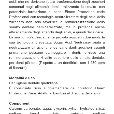
acidi che ne derivano (dalla trasformazione degli zuccheri
contenuti negli alimenti) demineralizzando lo smalto, con
potenziale formazione di carie. Elmex Protezione carie
Professional con tecnologia neutralizzatore degli acidi dello
zucchero non solo favorisce la remineralizzazione dello
smalto dentale demineralizzato, ma lo protegge anche
efficacemente dagli attacchi degli acidi, e quindi dalla carie.
La sua formula clinicamente provata agisce in due modi: la
sua tecnologia brevettata Sugar Acid Neutraliser aiuta a
neutralizzare gli acidi che derivano dagli zuccheri assunti
prima che possano danneggiare i denti; fornisce una
remineralizzazione 4 volte superiore dello smalto dentale,
per denti più forti (Rispetto a un dentifricio con 1.450 ppm
di fluoruro).
Modalità d'uso
Per l'igiene dentale quotidiana.
È consigliato l'uso supplementare del collutorio Elmex
Protezione Carie. Adatto ai bambini al di sopra dei 7 anni.
Componenti
Calcium carbonate, aqua, glycerin, xylitol, hydrated silica,
sodium lauryl sulfate, arginine, sodium