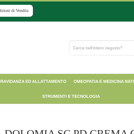
izioni di Vendita
Cerca
Prodotto
RAVIDANZA ED ALLATTAMENTO
OMEOPATIA E MEDICINA NA
STRUMENTI E TECNOLOGIA
DOLOMIA SC PD CREMA 