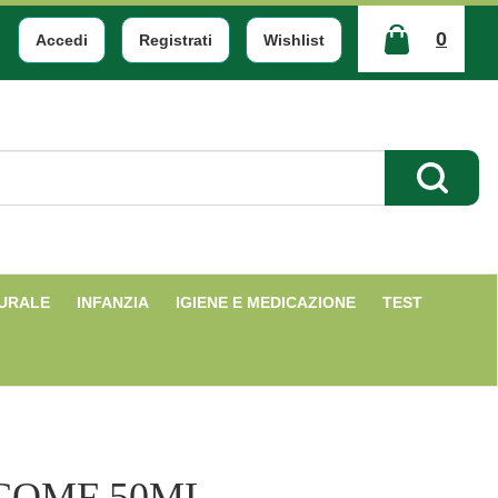
0
Accedi
Registrati
Wishlist
ARTICOLI
INSERITI
Cerca Pr
TURALE
INFANZIA
IGIENE E MEDICAZIONE
TEST
COMF 50ML