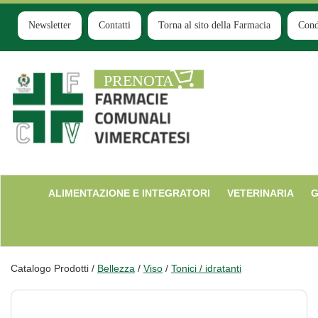
Passa
al
Newsletter
Contatti
Torna al sito della Farmacia
Cond
contenuto
principale
Farmacia
Comunale
Ruginello
ALIMENTAZIONE E INTEGRATORI
VETERINARIA
G
Catalogo Prodotti /
Bellezza
/
Viso
/
Tonici / idratanti