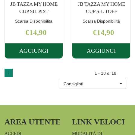
JB TAZZA MY HOME
JB TAZZA MY HOME
CUP SIL PIST
CUP SIL TOFF
Scarsa Disponibilità
Scarsa Disponibilità
€14,90
€14,90
AGGIUNGI
AGGIUNGI
AGGIUNGI JB
AGGIUNGI J
TAZZA
TAZZA
MY
MY
1
1 - 18 di 18
HOME
HOME
Consigliati
CUP
CUP
SIL
SIL
PIST AL
TOFF AL
CARRELLO
CARRELLO
AREA UTENTE
LINK VELOCI
ACCEDI
MODALITÀ DI