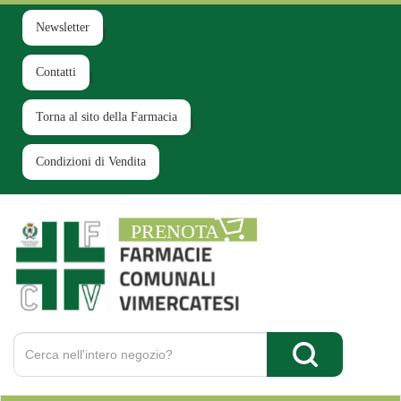
Passa
al
Newsletter
contenuto
principale
Contatti
Torna al sito della Farmacia
Condizioni di Vendita
Farmacia
Comunale
Ruginello
Cerca
Prodotto
Cerca Prodotto