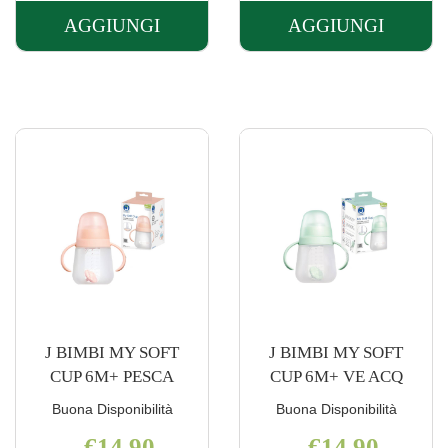
AGGIUNGI
AGGIUNGI
AGGIUNGI J
AGGIUNGI J
BIMBI
BIMBI
MY
MY
SIPPI
SIPPI
CUP
CUP18M+
18M+
BEIGE AL
VE AL
CARRELLO
CARRELLO
J BIMBI MY SOFT
J BIMBI MY SOFT
CUP 6M+ PESCA
CUP 6M+ VE ACQ
Buona Disponibilità
Buona Disponibilità
€14,90
€14,90