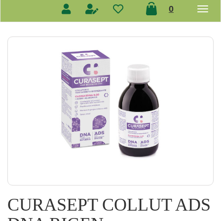
prodotti
0
inseriti
CURASEPT COLLUT ADS