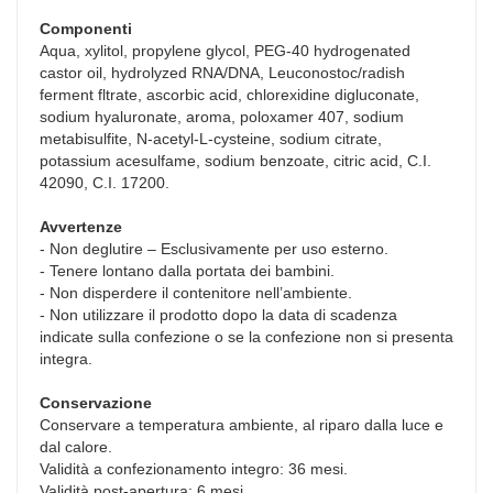
Componenti
Aqua, xylitol, propylene glycol, PEG-40 hydrogenated
castor oil, hydrolyzed RNA/DNA, Leuconostoc/radish
ferment fltrate, ascorbic acid, chlorexidine digluconate,
sodium hyaluronate, aroma, poloxamer 407, sodium
metabisulfite, N-acetyl-L-cysteine, sodium citrate,
potassium acesulfame, sodium benzoate, citric acid, C.I.
42090, C.I. 17200.
Avvertenze
- Non deglutire – Esclusivamente per uso esterno.
- Tenere lontano dalla portata dei bambini.
- Non disperdere il contenitore nell’ambiente.
- Non utilizzare il prodotto dopo la data di scadenza
indicate sulla confezione o se la confezione non si presenta
integra.
Conservazione
Conservare a temperatura ambiente, al riparo dalla luce e
dal calore.
Validità a confezionamento integro: 36 mesi.
Validità post-apertura: 6 mesi.