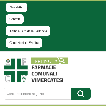
Passa
al
Newsletter
contenuto
principale
Contatti
Torna al sito della Farmacia
Condizioni di Vendita
Farmacia
Comunale
Ruginello
Cerca
Prodotto
Cerca Prodotto