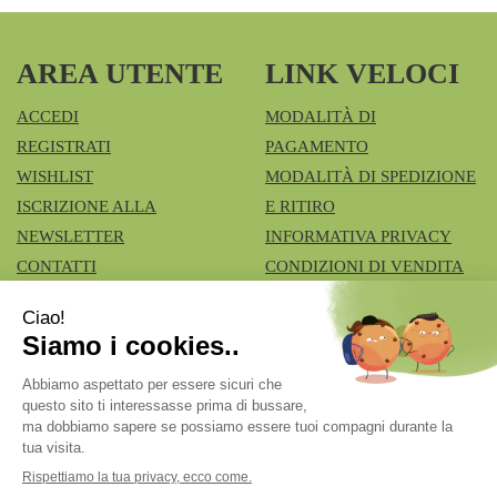
AREA UTENTE
LINK VELOCI
ACCEDI
MODALITÀ DI
REGISTRATI
PAGAMENTO
WISHLIST
MODALITÀ DI SPEDIZIONE
ISCRIZIONE ALLA
E RITIRO
NEWSLETTER
INFORMATIVA PRIVACY
CONTATTI
CONDIZIONI DI VENDITA
COOKIE POLICY
Azienda Speciale Farmacie Comunali Vimercatesi
- Don
Lualdi, 6 - Ruginello 20871 Vimercate (MB)
fcia.vimercate1@tiscali.it
|
Tel.: 039668100
| P.Iva:
02211980962 | Numero R.E.A.: Rea MB – 1545327