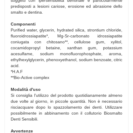
soggetti con ipersensibilità dentinale e particolarmente
predisposti a lesioni cariose, erosione ed abrasione dello
smalto e dentina.
Componenti
Purified water, glycerin, hydrated silica, strontium chloride,
fluoroidrossiapatite*, Mg-Sr-carbonato idrossiapatite
coniugata con chitosano**, cellulose gum, xylitol,
cocamidopropyl betaine, xanthan gum, potassium
acesulfame, sodium monofluorophosphate, aroma,
ethylhexylglycerin, phenoxyethanol, sodium benzoate, citric
acid.
*H.A.F
**Bio-Active complex
Modalità d'uso
Si consiglia l'utilizzo del prodotto quotidianamente almeno
due volte al giorno, in piccole quantità. Non è necessario
risciacquare dopo lo spazzolamento dei denti. Utilizzare
possibilmente in abbinamento con il collutorio Biosmalto
Denti Sensibili.
Avvertenze