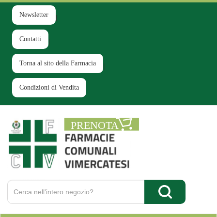
Passa
al
Newsletter
contenuto
principale
Contatti
Torna al sito della Farmacia
Condizioni di Vendita
Farmacia
Comunale
Ruginello
Cerca
Prodotto
Cerca Prodotto