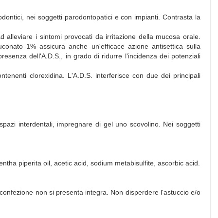
todontici, nei soggetti parodontopatici e con impianti. Contrasta la
alleviare i sintomi provocati da irritazione della mucosa orale.
uconato 1% assicura anche un'efficace azione antisettica sulla
resenza dell'A.D.S., in grado di ridurre l'incidenza dei potenziali
tenenti clorexidina. L'A.D.S. interferisce con due dei principali
spazi interdentali, impregnare di gel uno scovolino. Nei soggetti
a piperita oil, acetic acid, sodium metabisulfite, ascorbic acid.
a confezione non si presenta integra. Non disperdere l'astuccio e/o