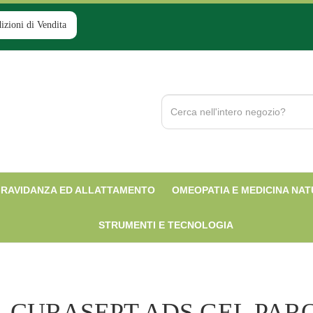
izioni di Vendita
Cerca
Prodotto
RAVIDANZA ED ALLATTAMENTO
OMEOPATIA E MEDICINA NA
STRUMENTI E TECNOLOGIA
CURASEPT ADS GEL PAR