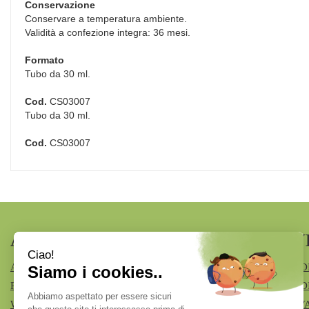
Conservazione
Conservare a temperatura ambiente.
Validità a confezione integra: 36 mesi.
Formato
Tubo da 30 ml.
Cod.
CS03007
Tubo da 30 ml.
Cod.
CS03007
AREA UTENTE
LINK V
ACCEDI
MODALITÀ D
REGISTRATI
MODALITÀ DI
WISHLIST
INFORMATIV