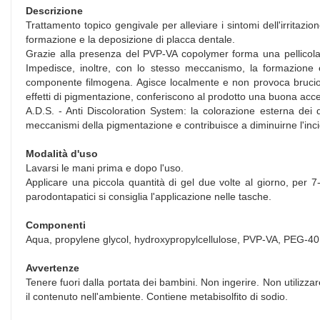
Descrizione
Trattamento topico gengivale per alleviare i sintomi dell'irritazio
formazione e la deposizione di placca dentale.
Grazie alla presenza del PVP-VA copolymer forma una pellicola p
Impedisce, inoltre, con lo stesso meccanismo, la formazione e
componente filmogena. Agisce localmente e non provoca bruciore. L'
effetti di pigmentazione, conferiscono al prodotto una buona accet
A.D.S. - Anti Discoloration System: la colorazione esterna dei d
meccanismi della pigmentazione e contribuisce a diminuirne l'incid
Modalità d'uso
Lavarsi le mani prima e dopo l'uso.
Applicare una piccola quantità di gel due volte al giorno, per 7
parodontapatici si consiglia l'applicazione nelle tasche.
Componenti
Aqua, propylene glycol, hydroxypropylcellulose, PVP-VA, PEG-40 hy
Avvertenze
Tenere fuori dalla portata dei bambini. Non ingerire. Non utilizza
il contenuto nell'ambiente. Contiene metabisolfito di sodio.