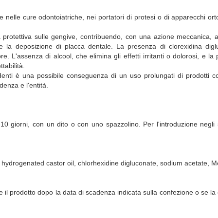
ne nelle cure odontoiatriche, nei portatori di protesi o di apparecchi or
rotettiva sulle gengive, contribuendo, con una azione meccanica, ad 
 la deposizione di placca dentale. La presenza di clorexidina digl
assenza di alcool, che elimina gli effetti irritanti o dolorosi, e la p
tabilità.
enti è una possibile conseguenza di un uso prolungati di prodotti con
enza e l'entità.
-10 giorni, con un dito o con uno spazzolino. Per l'introduzione negli 
drogenated castor oil, chlorhexidine digluconate, sodium acetate, Menth
re il prodotto dopo la data di scadenza indicata sulla confezione o se l