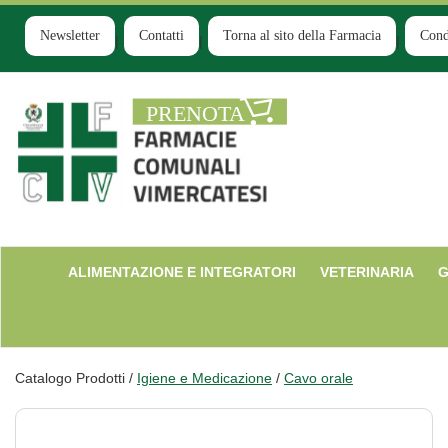
Passa
al
Newsletter
Contatti
Torna al sito della Farmacia
Cond
contenuto
principale
Farmacia
Comunale
Ruginello
ALIMENTAZIONE E INTEGRATORI
VETERINARIA
G
Catalogo Prodotti /
Igiene e Medicazione
/
Cavo orale