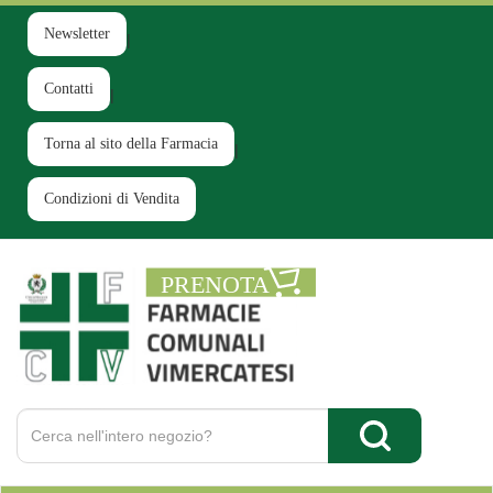
Passa
al
Newsletter
contenuto
principale
Contatti
Torna al sito della Farmacia
Condizioni di Vendita
Farmacia
Comunale
Ruginello
Cerca
Prodotto
Cerca Prodotto