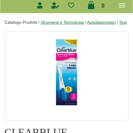
prodotti
0
inseriti
Catalogo Prodotti /
Strumenti e Tecnologia
/
Autodiagnostici
/
Test
CLEARBLUE