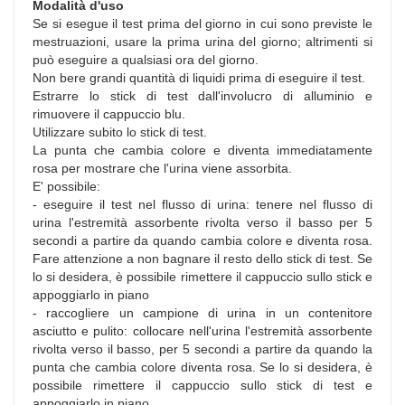
Modalità d'uso
Se si esegue il test prima del giorno in cui sono previste le
mestruazioni, usare la prima urina del giorno; altrimenti si
può eseguire a qualsiasi ora del giorno.
Non bere grandi quantità di liquidi prima di eseguire il test.
Estrarre lo stick di test dall'involucro di alluminio e
rimuovere il cappuccio blu.
Utilizzare subito lo stick di test.
La punta che cambia colore e diventa immediatamente
rosa per mostrare che l'urina viene assorbita.
E' possibile:
- eseguire il test nel flusso di urina: tenere nel flusso di
urina l'estremità assorbente rivolta verso il basso per 5
secondi a partire da quando cambia colore e diventa rosa.
Fare attenzione a non bagnare il resto dello stick di test. Se
lo si desidera, è possibile rimettere il cappuccio sullo stick e
appoggiarlo in piano
- raccogliere un campione di urina in un contenitore
asciutto e pulito: collocare nell'urina l'estremità assorbente
rivolta verso il basso, per 5 secondi a partire da quando la
punta che cambia colore diventa rosa. Se lo si desidera, è
possibile rimettere il cappuccio sullo stick di test e
appoggiarlo in piano.