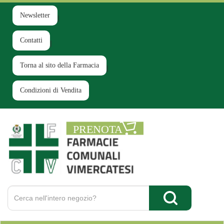
Passa
al
Newsletter
contenuto
principale
Contatti
Torna al sito della Farmacia
Condizioni di Vendita
Farmacia
Comunale
Ruginello
Cerca
Prodotto
Cerca Prodotto