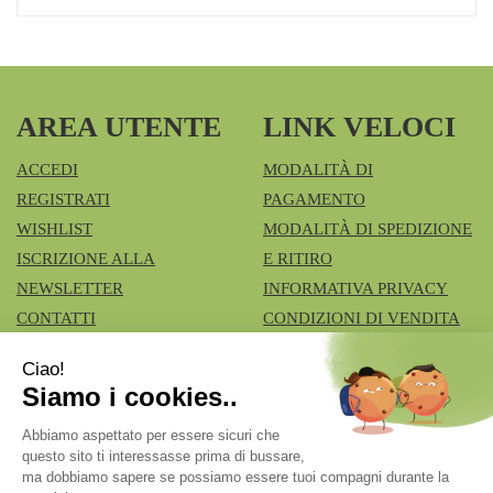
AREA UTENTE
LINK VELOCI
ACCEDI
MODALITÀ DI
REGISTRATI
PAGAMENTO
WISHLIST
MODALITÀ DI SPEDIZIONE
ISCRIZIONE ALLA
E RITIRO
NEWSLETTER
INFORMATIVA PRIVACY
CONTATTI
CONDIZIONI DI VENDITA
COOKIE POLICY
Azienda Speciale Farmacie Comunali Vimercatesi
- Don
Lualdi, 6 - Ruginello 20871 Vimercate (MB)
fcia.vimercate1@tiscali.it
|
Tel.: 039668100
| P.Iva: