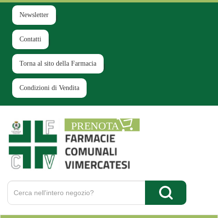
Passa
al
Newsletter
contenuto
principale
Contatti
Torna al sito della Farmacia
Condizioni di Vendita
Farmacia
Comunale
Ruginello
Cerca
Prodotto
Cerca Prodotto