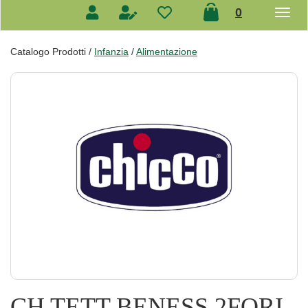
prodotti
0
inseriti
Catalogo Prodotti /
Infanzia
/
Alimentazione
CH TETT BENESS 2FORI