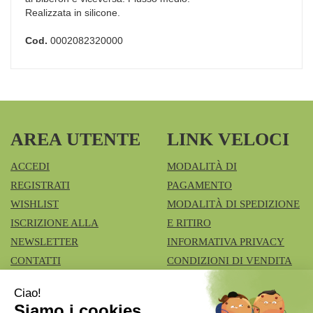
Realizzata in silicone.
Cod.
0002082320000
AREA UTENTE
LINK VELOCI
ACCEDI
MODALITÀ DI
REGISTRATI
PAGAMENTO
WISHLIST
MODALITÀ DI SPEDIZIONE
ISCRIZIONE ALLA
E RITIRO
NEWSLETTER
INFORMATIVA PRIVACY
CONTATTI
CONDIZIONI DI VENDITA
COOKIE POLICY