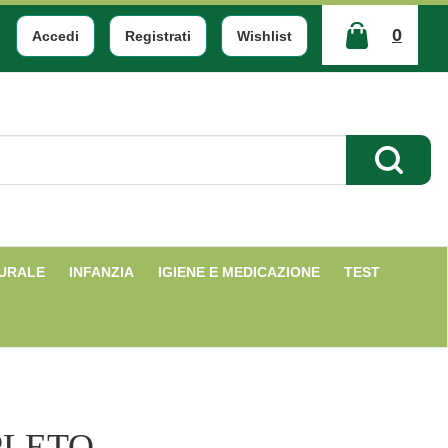
0
Accedi
Registrati
Wishlist
ARTICOLI
INSERITI
Cerca Pr
TURALE
INFANZIA
IGIENE E MEDICAZIONE
TEST
PLETO