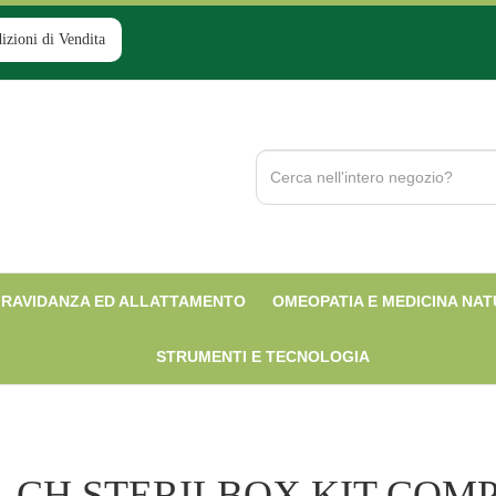
izioni di Vendita
Cerca
Prodotto
RAVIDANZA ED ALLATTAMENTO
OMEOPATIA E MEDICINA NA
STRUMENTI E TECNOLOGIA
CH STERILBOX KIT COM