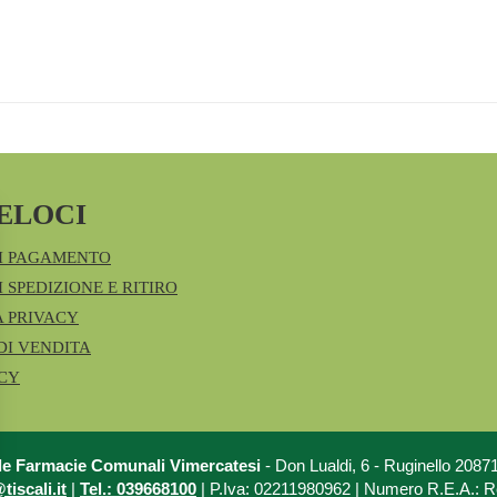
ELOCI
I PAGAMENTO
 SPEDIZIONE E RITIRO
A PRIVACY
DI VENDITA
ICY
le Farmacie Comunali Vimercatesi
- Don Lualdi, 6 - Ruginello 208
iscali.it
|
Tel.: 039668100
| P.Iva: 02211980962 | Numero R.E.A.: 