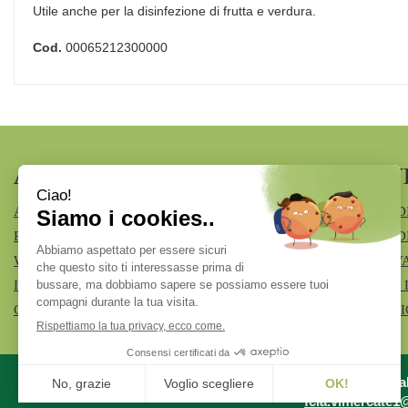
Utile anche per la disinfezione di frutta e verdura.
Cod.
00065212300000
AREA UTENTE
LINK V
ACCEDI
MODALITÀ D
REGISTRATI
MODALITÀ DI
WISHLIST
INFORMATIV
ISCRIZIONE ALLA NEWSLETTER
CONDIZIONI 
CONTATTI
COOKIE POL
Azienda Specia
fcia.vimercate1@t