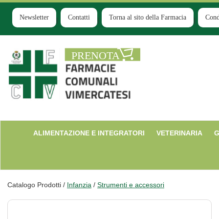
Passa
al
Newsletter
Contatti
Torna al sito della Farmacia
Cond
contenuto
principale
Farmacia
Comunale
Ruginello
ALIMENTAZIONE E INTEGRATORI
VETERINARIA
G
Catalogo Prodotti /
Infanzia
/
Strumenti e accessori