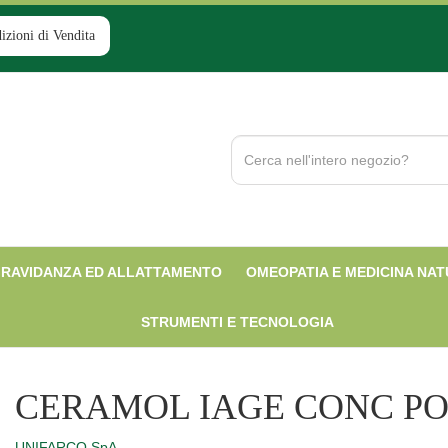
izioni di Vendita
Cerca
Prodotto
RAVIDANZA ED ALLATTAMENTO
OMEOPATIA E MEDICINA NA
STRUMENTI E TECNOLOGIA
CERAMOL IAGE CONC P
UNIFARCO SpA