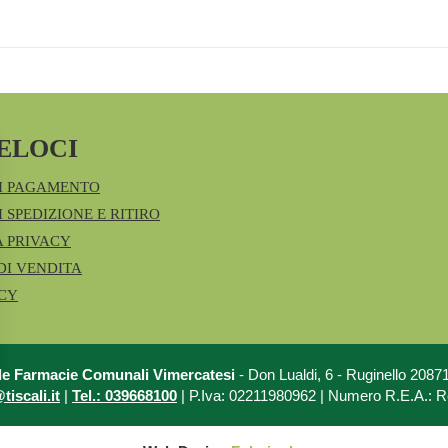
ELOCI
I PAGAMENTO
 SPEDIZIONE E RITIRO
A PRIVACY
DI VENDITA
ICY
le Farmacie Comunali Vimercatesi
- Don Lualdi, 6 - Ruginello 208
iscali.it
|
Tel.: 039668100
| P.Iva: 02211980962 | Numero R.E.A.: 