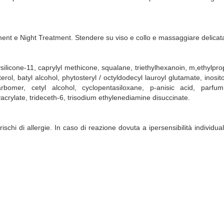
tment e Night Treatment. Stendere su viso e collo e massaggiare delica
silicone-11, caprylyl methicone, squalane, triethylhexanoin, m,ethylpro
l, batyl alcohol, phytosteryl / octyldodecyl lauroyl glutamate, inositol,
arbomer, cetyl alcohol, cyclopentasiloxane, p-anisic acid, parfum,
rylate, trideceth-6, trisodium ethylenediamine disuccinate.
rischi di allergie. In caso di reazione dovuta a ipersensibilità individ