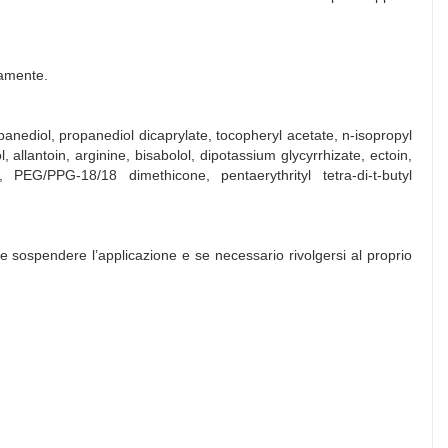
tamente.
panediol, propanediol dicaprylate, tocopheryl acetate, n-isopropyl
 allantoin, arginine, bisabolol, dipotassium glycyrrhizate, ectoin,
 PEG/PPG-18/18 dimethicone, pentaerythrityl tetra-di-t-butyl
uale sospendere l’applicazione e se necessario rivolgersi al proprio