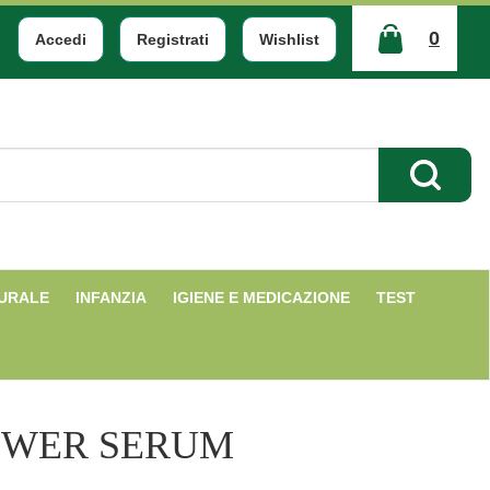
0
Accedi
Registrati
Wishlist
ARTICOLI
INSERITI
Cerca Pr
TURALE
INFANZIA
IGIENE E MEDICAZIONE
TEST
OWER SERUM