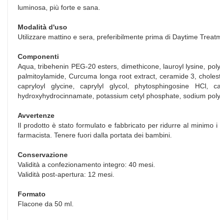
luminosa, più forte e sana.
Modalità d'uso
Utilizzare mattino e sera, preferibilmente prima di Daytime Trea
Componenti
Aqua, tribehenin PEG-20 esters, dimethicone, lauroyl lysine, poly
palmitoylamide, Curcuma longa root extract, ceramide 3, cholestero
capryloyl glycine, caprylyl glycol, phytosphingosine HCl, c
hydroxyhydrocinnamate, potassium cetyl phosphate, sodium polyac
Avvertenze
Il prodotto è stato formulato e fabbricato per ridurre al minimo i 
farmacista. Tenere fuori dalla portata dei bambini.
Conservazione
Validità a confezionamento integro: 40 mesi.
Validità post-apertura: 12 mesi.
Formato
Flacone da 50 ml.