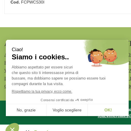
Cod.
FCPWCS30I
AREA UTENTE
LINK V
ACCEDI
MODALITÀ D
REGISTRATI
MODALITÀ DI
WISHLIST
INFORMATIV
ISCRIZIONE ALLA NEWSLETTER
CONDIZIONI 
CONTATTI
COOKIE POL
Azienda Specia
fcia.vimercate1@t