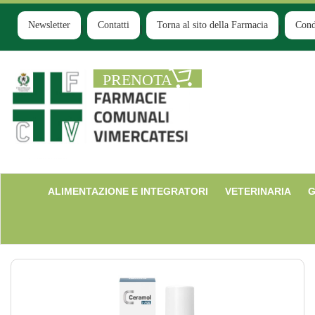
Passa
al
Newsletter
Contatti
Torna al sito della Farmacia
Cond
contenuto
principale
Farmacia
Comunale
Ruginello
ALIMENTAZIONE E INTEGRATORI
VETERINARIA
G