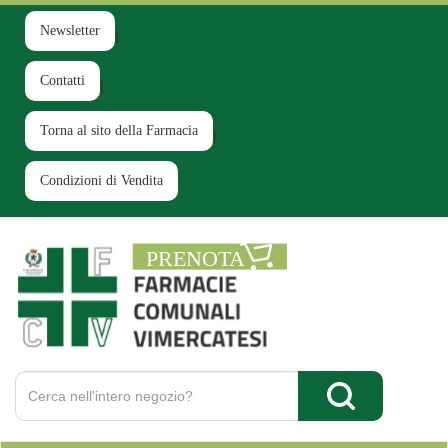
Passa
al
Newsletter
contenuto
principale
Contatti
Torna al sito della Farmacia
Condizioni di Vendita
Farmacia
Comunale
Ruginello
Cerca
Prodotto
Cerca Prodotto