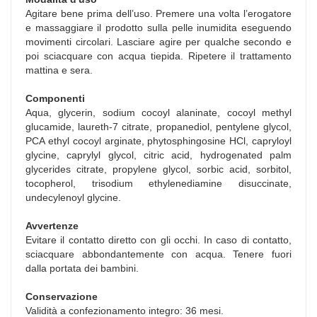
Agitare bene prima dell’uso. Premere una volta l’erogatore
e massaggiare il prodotto sulla pelle inumidita eseguendo
movimenti circolari. Lasciare agire per qualche secondo e
poi sciacquare con acqua tiepida. Ripetere il trattamento
mattina e sera.
Componenti
Aqua, glycerin, sodium cocoyl alaninate, cocoyl methyl
glucamide, laureth-7 citrate, propanediol, pentylene glycol,
PCA ethyl cocoyl arginate, phytosphingosine HCl, capryloyl
glycine, caprylyl glycol, citric acid, hydrogenated palm
glycerides citrate, propylene glycol, sorbic acid, sorbitol,
tocopherol, trisodium ethylenediamine disuccinate,
undecylenoyl glycine.
Avvertenze
Evitare il contatto diretto con gli occhi. In caso di contatto,
sciacquare abbondantemente con acqua. Tenere fuori
dalla portata dei bambini.
Conservazione
Validità a confezionamento integro: 36 mesi.