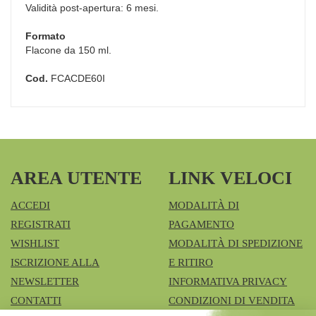
Validità post-apertura: 6 mesi.
Formato
Flacone da 150 ml.
Cod.
FCACDE60I
AREA UTENTE
LINK VELOCI
ACCEDI
MODALITÀ DI
REGISTRATI
PAGAMENTO
WISHLIST
MODALITÀ DI SPEDIZIONE
ISCRIZIONE ALLA
E RITIRO
NEWSLETTER
INFORMATIVA PRIVACY
CONTATTI
CONDIZIONI DI VENDITA