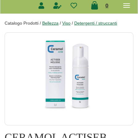
prodotti
0
inseriti
Catalogo Prodotti /
Bellezza
/
Viso
/
Detergenti / struccanti
CERAMOL ACTISEB