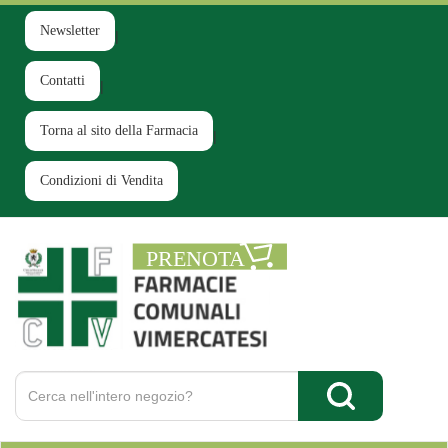
Passa
al
Newsletter
contenuto
principale
Contatti
Torna al sito della Farmacia
Condizioni di Vendita
Farmacia
Comunale
Ruginello
Cerca
Prodotto
Cerca Prodotto