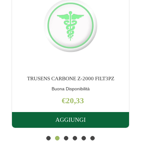
TRUSENS CARBONE Z-3000 FILT3PZ
Scarsa Disponibilità
€27,45
AGGIUNGI
ENS
AGGIUNGI TRUSE
CARBONE
Z-