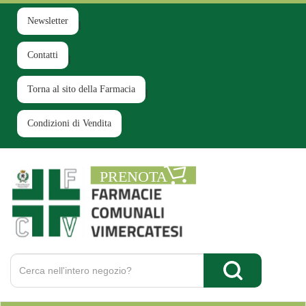
Passa
al
Newsletter
contenuto
principale
Contatti
Torna al sito della Farmacia
Condizioni di Vendita
Farmacia
Comunale
Ruginello
Cerca
Prodotto
Cerca Prodotto