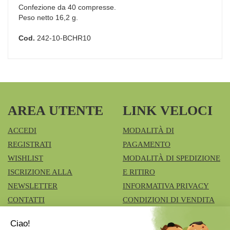
Confezione da 40 compresse.
Peso netto 16,2 g.
Cod.
242-10-BCHR10
AREA UTENTE
LINK VELOCI
ACCEDI
MODALITÀ DI
REGISTRATI
PAGAMENTO
WISHLIST
MODALITÀ DI SPEDIZIONE
ISCRIZIONE ALLA
E RITIRO
NEWSLETTER
INFORMATIVA PRIVACY
CONTATTI
CONDIZIONI DI VENDITA
COOKIE POLICY