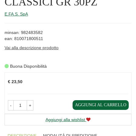
CLASSICI GR 30PZ
E.FA.S. SpA
minsan: 982483582
ean: 810071800511
Vai alla descrizione prodotto
Buona Disponibilità
Prezzo
€ 23,50
AGGIUNGI AL CARRELLO
-
+
Aggiungi alla wishlist
DESCRIZIONE
MODALITÀ DI SPEDIZIONE