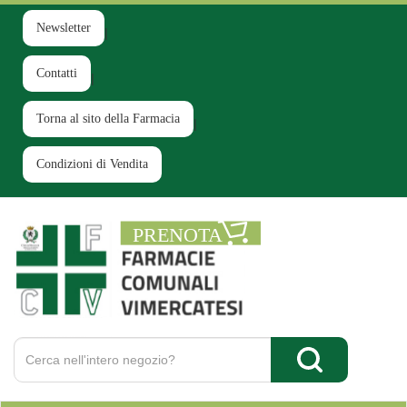
Passa
al
Newsletter
contenuto
principale
Contatti
Torna al sito della Farmacia
Condizioni di Vendita
Farmacia
Comunale
Ruginello
Cerca
Prodotto
Cerca Prodotto