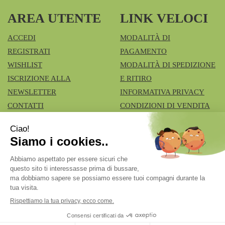
AREA UTENTE
LINK VELOCI
ACCEDI
MODALITÀ DI
REGISTRATI
PAGAMENTO
WISHLIST
MODALITÀ DI SPEDIZIONE
ISCRIZIONE ALLA
E RITIRO
NEWSLETTER
INFORMATIVA PRIVACY
CONTATTI
CONDIZIONI DI VENDITA
COOKIE POLICY
Azienda Speciale Farmacie Comunali Vimercatesi
- Don
Lualdi, 6 - Ruginello 20871 Vimercate (MB)
fcia.vimercate1@tiscali.it
|
Tel.: 039668100
| P.Iva:
02211980962 | Numero R.E.A.: Rea MB – 1545327
Powered by
Prenofa