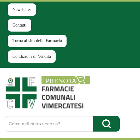
Passa
al
Newsletter
contenuto
principale
Contatti
Torna al sito della Farmacia
Condizioni di Vendita
Farmacia
Comunale
Ruginello
Cerca
Prodotto
Cerca Prodotto