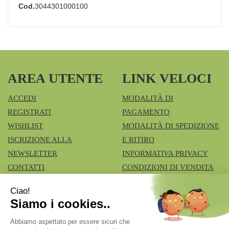
Cod.
3044301000100
AREA UTENTE
LINK VELOCI
ACCEDI
MODALITÀ DI
REGISTRATI
PAGAMENTO
WISHLIST
MODALITÀ DI SPEDIZIONE
ISCRIZIONE ALLA
E RITIRO
NEWSLETTER
INFORMATIVA PRIVACY
CONTATTI
CONDIZIONI DI VENDITA
COOKIE POLICY
Azienda Speciale Farmacie Comunali Vimercatesi
- Don