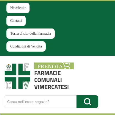
Passa
al
Newsletter
contenuto
principale
Contatti
Torna al sito della Farmacia
Condizioni di Vendita
Farmacia
Comunale
Ruginello
Cerca
Prodotto
Cerca Prodotto