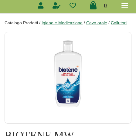
prodotti
0
inseriti
Catalogo Prodotti /
Igiene e Medicazione
/
Cavo orale
/
Collutori
BIOTENE MW