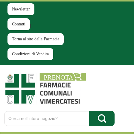
Passa
al
Newsletter
contenuto
principale
Contatti
Torna al sito della Farmacia
Condizioni di Vendita
Farmacia
Comunale
Ruginello
Cerca
Prodotto
Cerca Prodotto