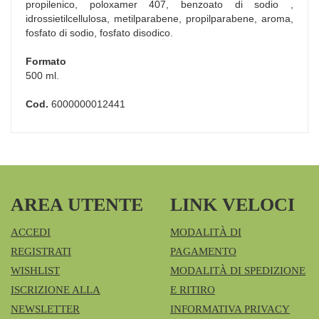
propilenico, poloxamer 407, benzoato di sodio ,
idrossietilcellulosa, metilparabene, propilparabene, aroma,
fosfato di sodio, fosfato disodico.
Formato
500 ml.
Cod.
6000000012441
AREA UTENTE
LINK VELOCI
ACCEDI
MODALITÀ DI
REGISTRATI
PAGAMENTO
WISHLIST
MODALITÀ DI SPEDIZIONE
ISCRIZIONE ALLA
E RITIRO
NEWSLETTER
INFORMATIVA PRIVACY