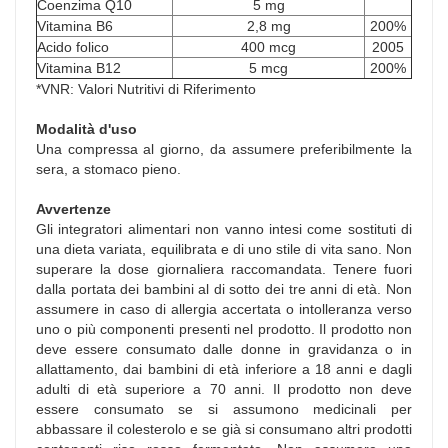
Coenzima Q10
5 mg
Vitamina B6
2,8 mg
200%
Acido folico
400 mcg
2005
Vitamina B12
5 mcg
200%
*VNR: Valori Nutritivi di Riferimento
Modalità d'uso
Una compressa al giorno, da assumere preferibilmente la
sera, a stomaco pieno.
Avvertenze
Gli integratori alimentari non vanno intesi come sostituti di
una dieta variata, equilibrata e di uno stile di vita sano. Non
superare la dose giornaliera raccomandata. Tenere fuori
dalla portata dei bambini al di sotto dei tre anni di età. Non
assumere in caso di allergia accertata o intolleranza verso
uno o più componenti presenti nel prodotto. Il prodotto non
deve essere consumato dalle donne in gravidanza o in
allattamento, dai bambini di età inferiore a 18 anni e dagli
adulti di età superiore a 70 anni. Il prodotto non deve
essere consumato se si assumono medicinali per
abbassare il colesterolo e se già si consumano altri prodotti