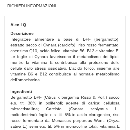
RICHIEDI INFORMAZIONI
Alenil Q
Descrizione
Integratore alimentare a base di BPF (bergamotto),
estratto secco di Cynara (carciofo), riso rosso fermentato,
coenzima Q10, acido folico, vitamine B6, B12 e vitamina E.
Le foglie di Cynara favoriscono il metabolismo dei lipidi,
mentre la vitamina E contribuisce alla protezione delle
cellule dallo stress ossidativo. L'acido folico, insieme alle
vitamine B6 e B12 contribuisce al normale metabolismo
dell'omocisteina.
Ingredienti
Bergamotto BPF (Citrus x bergamia Risso & Poit.) succo
e.s. tit. 38% in polifenoli; agente di carica: cellulosa
microcristallina; Carciofo (Cynara scolymus L.,
maltodestrina) foglie e.s. tit. 5% in acido clorogenico, riso
rosso fermentato da Monascus purpureus Went. (Oryza
sativa L.) semi e.s. tit. 5% in monacoline totali, vitamina E