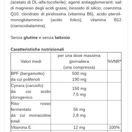
(acetato di DL-alfa-tocoferile); agenti antiagglomeranti: sali
di magnesio degli acidi grassi, biossido di silicio; coenzima
Q10, cloridrato di piridossina (vitamina B6), acido pteroil-
monoglutammico (acido folico), vitamina B12
(cianocobalamina).
Senza
glutine
e senza
lattosio
.
Caratteristiche nutrizionali
per una dose massima
Valori medi
giornaliera
%VNR*
(una compressa)
BPF (bergamotto)
500 mg
da cui polifenoli
190 mg
Cynara (carciofo)
150 mg
da cui acido
7,5 mg
clorogenico
Riso rosso
fermentato
56 mg
da cui monacoline
2,8 mg
totali
Vitamina E
12 mg
100%