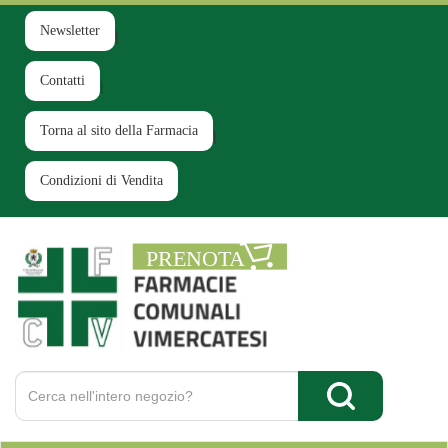
Passa
al
Newsletter
contenuto
principale
Contatti
Torna al sito della Farmacia
Condizioni di Vendita
Farmacia
Comunale
Ruginello
Cerca
Prodotto
Cerca Prodotto