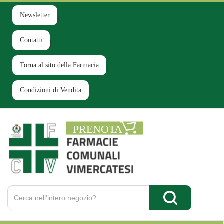
Passa
al
Newsletter
contenuto
principale
Contatti
Torna al sito della Farmacia
Condizioni di Vendita
Farmacia
Comunale
Ruginello
Cerca
Prodotto
Cerca Prodotto