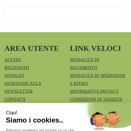
AREA UTENTE
LINK VELOCI
ACCEDI
MODALITÀ DI
REGISTRATI
PAGAMENTO
WISHLIST
MODALITÀ DI SPEDIZIONE
ISCRIZIONE ALLA
E RITIRO
NEWSLETTER
INFORMATIVA PRIVACY
CONTATTI
CONDIZIONI DI VENDITA
COOKIE POLICY
Azienda Speciale Farmacie Comunali Vimercatesi
- Don